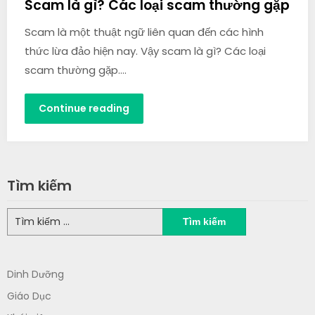
Scam là gì? Các loại scam thường gặp
Scam là một thuật ngữ liên quan đến các hình
thức lừa đảo hiện nay. Vậy scam là gì? Các loại
scam thường gặp….
Continue reading
Tìm kiếm
Tìm
kiếm
cho:
Dinh Dưỡng
Giáo Dục