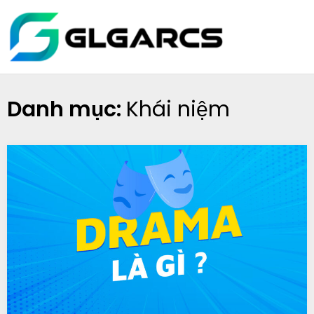
Skip
glgarcs.n
to
content
Danh mục:
Khái niệm