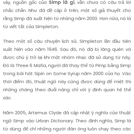
vậy, nguồn gốc của
Simp là gì
, vẫn chưa có câu trả lời
chắc chắn. Như đã đề cập ở trên, một số giả thuyết cho
rằng Simp đã xuất hiện từ những năm 2000. Hơn nữa, nó là
từ viết tắt của Simpleton.
Theo một số câu chuyện lịch sử, Simpleton lần đầu tiên
xuất hiện vào năm 1946. Sau đó, nó đã bị lãng quên và
được chú ý trở lại khi một nhóm nhạc đã sử dụng từ này.
Đó là Three 6 Mafia, người đã thay thế từ Pimp bằng Simp
trong bài hát Sipin on Some Syrup năm 2000 của họ. Vào
thời điểm đó, thuật ngữ này cũng được dùng để miệt thị
những chàng theo đuổi nàng chỉ với ý định quan hệ thể
xác.
Năm 2005, Artemus Clyde đã cập nhật ý nghĩa của thuật
ngữ Simp vào Urban Dictionary. Theo định nghĩa, Simp là
từ dùng để chỉ những người đàn ông luôn chạy theo các