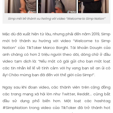
Simp mới trở thành xu hướng với video “Welcome to Simp Nation”
Mặc dù đã xuất hiện từ lâu, nhưng phải đến năm 2019, Simp
mới trở thành xu hướng với video “Welcome to Simp
Nation” của TikToker Marco Borghi. Tài khoản Douyin của
anh chàng có hơn 2 triệu người theo dõi, dòng chữ ở đầu
video tạm dịch là: “Nếu một cô gái gửi cho bạn một loạt
các tin nhắn kể lể về tình cảm với hy vọng bạn sẽ an ủi cô
ấy! Chào mừng bạn đã đến với thế giới của Simp!”.
Ngay sau khi đoạn video, các thành viên trên cộng đồng
các trang mạng xã hội lớn như Twitter, Reddit… cũng bắt
đầu sử dụng phổ biến hơn. Một loạt các hashtag
#SimpNation trong video của TikToker đã trở thành hot