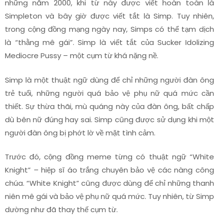
những năm 2000, khi từ này được viết hoàn toàn là
Simpleton và bây giờ được viết tắt là Simp. Tuy nhiên,
trong cộng đồng mạng ngày nay, Simps có thể tạm dịch
là “thằng mê gái”. Simp là viết tắt của Sucker Idolizing
Mediocre Pussy – một cụm từ khá nặng nề.
Simp là một thuật ngữ dùng để chỉ những người đàn ông
trẻ tuổi, những người quá bảo vệ phụ nữ quá mức cần
thiết. Sự thừa thãi, mù quáng này của đàn ông, bất chấp
dù bên nữ đúng hay sai. Simp cũng được sử dụng khi một
người đàn ông bị phớt lờ về mặt tình cảm.
Trước đó, cộng đồng meme từng có thuật ngữ “White
Knight” – hiệp sĩ áo trắng chuyên bảo vệ các nàng công
chúa. “White Knight” cũng được dùng để chỉ những thanh
niên mê gái và bảo vệ phụ nữ quá mức. Tuy nhiên, từ Simp
dường như đã thay thế cụm từ.