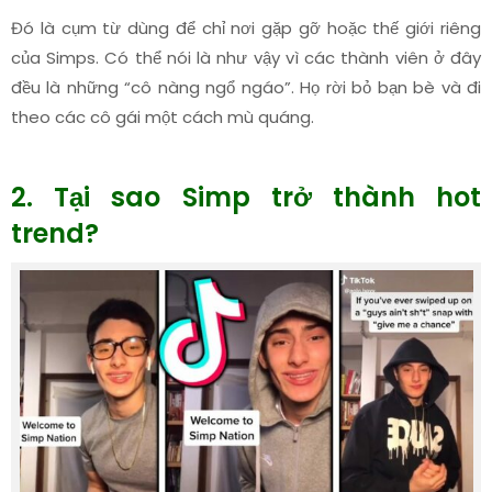
Đó là cụm từ dùng để chỉ nơi gặp gỡ hoặc thế giới riêng
của Simps. Có thể nói là như vậy vì các thành viên ở đây
đều là những “cô nàng ngổ ngáo”. Họ rời bỏ bạn bè và đi
theo các cô gái một cách mù quáng.
2. Tại sao Simp trở thành hot
trend?