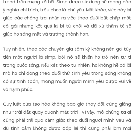
trend trên mạng xã hội. Simp được sử dụng sẽ mang các
ý nghĩa chỉ trích, trêu chọc là chủ yếu. Mặt khác, việc này lại
giúp các chàng trai nhận ra việc theo đuổi bất chấp một
cô gái nhưng kết quả lại bị từ chối và đối xử thậm tệ sẽ
giúp họ sáng mắt và trưởng thành hơn.
Tuy nhiên, theo các chuyên gia tâm ký không nên gọi tùy
tiện một người là simp, bởi nó sẽ khiến họ trở nên tự ti
trong cuộc sống. Nếu xét theo tự nhiên, họ không hề có lỗi
mà họ chỉ đang theo đuổi thứ tình yêu trong sáng không
có sự tính toán, mong muốn người mình yêu được vui vẻ
và hạnh phúc.
Quy luật của tạo hóa không bao giờ thay đổi, cũng giống
như “trái đất quay quanh mặt trời”. Vì vậy, mỗi chúng ta ai
cũng phải trải qua cảm giác theo đuổi người mình yêu và
dù tình cảm không được đáp lại thì cũng phải làm mọi