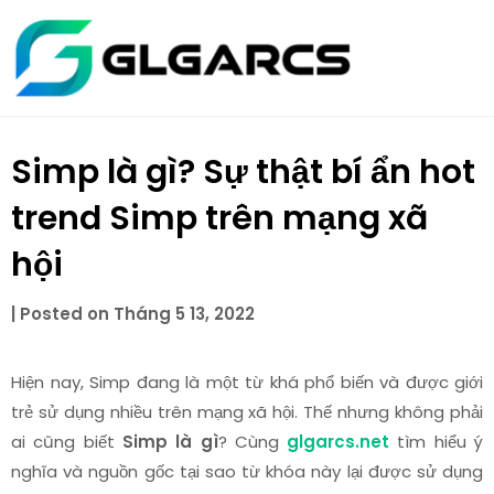
Skip
glgarcs.n
to
content
Simp là gì? Sự thật bí ẩn hot
trend Simp trên mạng xã
hội
|
Posted on
Tháng 5 13, 2022
Hiện nay, Simp đang là một từ khá phổ biến và được giới
trẻ sử dụng nhiều trên mạng xã hội. Thế nhưng không phải
ai cũng biết
Simp là gì
? Cùng
glgarcs.net
tìm hiểu ý
nghĩa và nguồn gốc tại sao từ khóa này lại được sử dụng