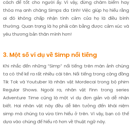
cách để tốt cho người ấy. Vì vậy, đừng châm biếm hay
thóa mạ anh chàng Simps đa tình! Việc giúp họ hiểu rằng
ai đó không chấp nhận tình cảm của họ là điều bình
thường. Quan trọng là họ phải cân bằng được cảm xúc và
yêu thương bản thân mình hơn!
3. Một số ví dụ về Simp nổi tiếng
Khi nhắc đến những “Simp” nổi tiếng trên màn ảnh chúng
ta có thể kể ra rất nhiều cái tên. Nổi tiếng trong cộng đồng
Tik Tok và Youtuber là nhân vật Mordecai trong bộ phim
Regular Shows. Ngoài ra, nhân vật Finn trong series
Adventure Time cũng là một ví dụ đơn giản và dễ nhận
biết. Hai nhân vật này đều dễ liên tưởng đến khái niệm
simp mà chúng ta vừa tìm hiểu ở trên. Vì vậy, bạn có thể
dựa vào chúng để hiểu rõ hơn về thuật ngữ này.