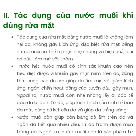
II. Tác dụng của nước muối khi
dùng rửa mặt
Tác dụng của rửa mặt bằng nước muối là không làm
hại da, không gây kích ứng, đặc biệt rửa mặt bằng
nước muối có thể trị mụn nhẹ nhàng và hiệu quả, loại
bỏ dầu, làm mờ vết thâm.
Trước hết, nước muối có tính sát khuẩn cao nên
tiêu diệt được vi khuẩn gây mụn nằm trên da, đồng
thời cung cấp độ ẩm giúp da ẩm mịn và giảm kích
ứng, ngăn chặn hoạt động của tuyến dầu gây mụn.
Ngoài ra, nước muối còn nhẹ nhàng lấy đi các tế
bào da bị đen. Từ đó, giúp kích thích sản sinh tế bào
da mới, củng cố kết cấu da và giúp da trắng sáng.
Nước muối còn giúp cân bằng độ ẩm trên da và
ngăn da tiết quá nhiều dầu, từ đó tránh được mụn
trứng cá. Ngoài ra, nước muối còn là sản phẩm tự