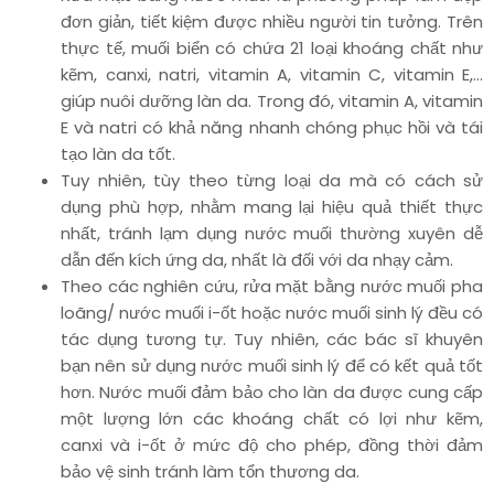
đơn giản, tiết kiệm được nhiều người tin tưởng. Trên
thực tế, muối biển có chứa 21 loại khoáng chất như
kẽm, canxi, natri, vitamin A, vitamin C, vitamin E,…
giúp nuôi dưỡng làn da. Trong đó, vitamin A, vitamin
E và natri có khả năng nhanh chóng phục hồi và tái
tạo làn da tốt.
Tuy nhiên, tùy theo từng loại da mà có cách sử
dụng phù hợp, nhằm mang lại hiệu quả thiết thực
nhất, tránh lạm dụng nước muối thường xuyên dễ
dẫn đến kích ứng da, nhất là đối với da nhạy cảm.
Theo các nghiên cứu, rửa mặt bằng nước muối pha
loãng/ nước muối i-ốt hoặc nước muối sinh lý đều có
tác dụng tương tự. Tuy nhiên, các bác sĩ khuyên
bạn nên sử dụng nước muối sinh lý để có kết quả tốt
hơn. Nước muối đảm bảo cho làn da được cung cấp
một lượng lớn các khoáng chất có lợi như kẽm,
canxi và i-ốt ở mức độ cho phép, đồng thời đảm
bảo vệ sinh tránh làm tổn thương da.